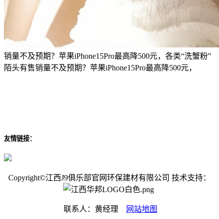
销量不及预期？苹果iPhone15Pro最高降500元，各类“洗蟹粉”
陌头有售销量不及预期？苹果iPhone15Pro最高降500元，
友情链接：
Copyright©江西J9俱乐部官网环保建材有限公司 技术支持：
联系人：黄经理
网站地图