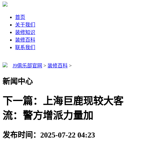
首页
关于我们
装修知识
装修百科
联系我们
J9俱乐部官网
>
装修百科
>
新闻中心
下一篇：上海巨鹿现较大客
流：警方增派力量加
发布时间：2025-07-22 04:23