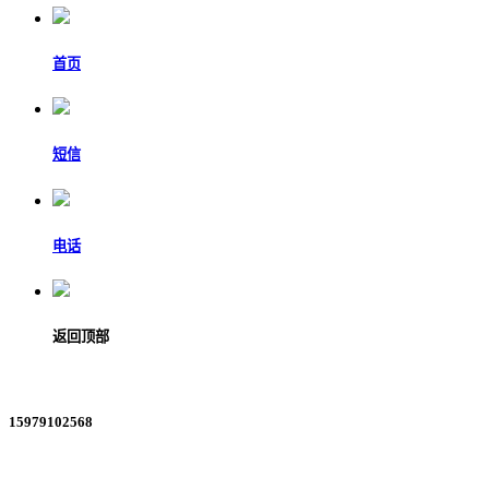
首页
短信
电话
返回顶部
15979102568