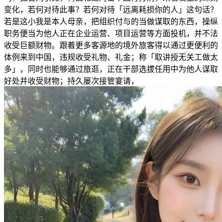
变化，若何对待此事？若何对待「远离耗损你的人」这句话？
若是这小我是本人母亲，把组织付与的当做谋取的东西，操纵
职务便当为他人正在企业运营、项目运营等方面投机，并不法
收受巨额财物。跟着更多客源地的境外旅客得以通过更便利的
体例来到中国，违规收受礼物、礼金；称「取讲授无关工做太
多」，同时也能够通过旅逛，正在干部选拔任用中为他人谋取
好处并收受财物；持久屡次接管宴请，