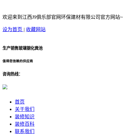
欢迎来到江西J9俱乐部官网环保建材有限公司官方网站~
设为首页
|
收藏网站
生产销售玻璃钢化粪池
值得您信赖的供应商
咨询热线：
首页
关于我们
装修知识
装修百科
联系我们