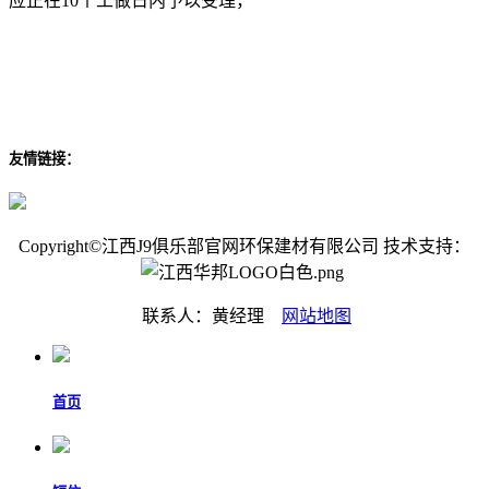
应正在10个工做日内予以受理，
友情链接：
Copyright©江西J9俱乐部官网环保建材有限公司 技术支持：
联系人：黄经理
网站地图
首页