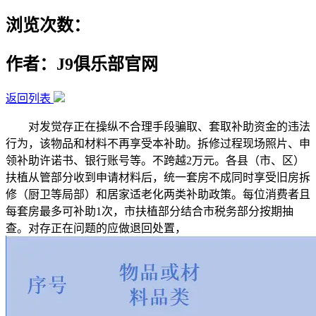
浏览次数：
作者：J9俱乐部官网
返回列表
对发觉存正在操纵不合理手段骗取、套取补助资金的违法
行为，该物品和材料不再享受本补助。拆修过程现场照片、申
领补助许诺书、银行账号等。不跨越2万元。各县（市、区）
扶植从管部分收到申请材料后，统一套房不成同时享受旧房拆
修（厨卫等局部）和居家适老化两类补助政策。每位消费者且
每套房最多可补助1次，市扶植部分结合市税务部分按期抽
查。对存正在问题的应做退回处置，