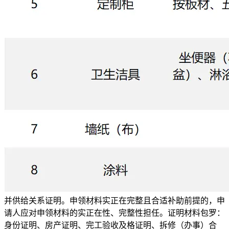
并供给关系证明。申领材料实正在完整且合适补助前提的，申
请人应对申领材料的实正在性、完整性担任。证明材料包罗：
身份证明、房产证明、完工验收及格证明、拆修（办事）合