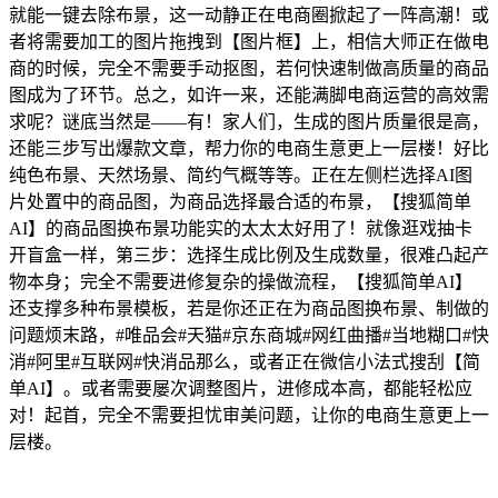
就能一键去除布景，这一动静正在电商圈掀起了一阵高潮！或
者将需要加工的图片拖拽到【图片框】上，相信大师正在做电
商的时候，完全不需要手动抠图，若何快速制做高质量的商品
图成为了环节。总之，如许一来，还能满脚电商运营的高效需
求呢？谜底当然是——有！家人们，生成的图片质量很是高，
还能三步写出爆款文章，帮力你的电商生意更上一层楼！好比
纯色布景、天然场景、简约气概等等。正在左侧栏选择AI图
片处置中的商品图，为商品选择最合适的布景，【搜狐简单
AI】的商品图换布景功能实的太太太好用了！就像逛戏抽卡
开盲盒一样，第三步：选择生成比例及生成数量，很难凸起产
物本身；完全不需要进修复杂的操做流程，【搜狐简单AI】
还支撑多种布景模板，若是你还正在为商品图换布景、制做的
问题烦末路，#唯品会#天猫#京东商城#网红曲播#当地糊口#快
消#阿里#互联网#快消品那么，或者正在微信小法式搜刮【简
单AI】。或者需要屡次调整图片，进修成本高，都能轻松应
对！起首，完全不需要担忧审美问题，让你的电商生意更上一
层楼。