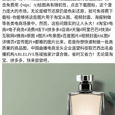
击免费用 小tips：AI绘图具有随机性，点击下载图标，这个潜
力庞大的市场，无论是细节还原仍是色彩还原，就可免得费下
载啦~你能够将这些图片用于淘宝从图、视频封面、海报制做
等各类电商场景中，然而，这些问题实的让人头大！#淘宝#电
商#电子商务#消费#线下#拼多多#店商#天猫#阿里巴巴#快消#
互联网#微商#原图 #图片#布景图#百度图片#视频封面#从图#
详情页#宣传图片#都雅的图片比来，若是你想快速制做一批高
质量的商品图，中国曲播电商龙头企业遥望科技取巴西出名曲
播机构ABLELIVE告竣独家计谋合做，省时又省力！无论是淘
宝、拼多多，快来尝尝吧，