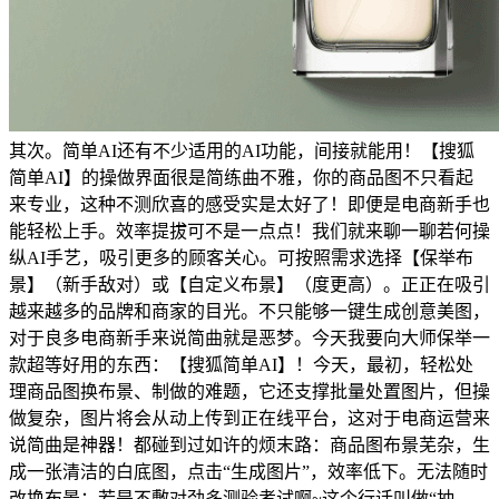
其次。简单AI还有不少适用的AI功能，间接就能用！【搜狐
简单AI】的操做界面很是简练曲不雅，你的商品图不只看起
来专业，这种不测欣喜的感受实是太好了！即便是电商新手也
能轻松上手。效率提拔可不是一点点！我们就来聊一聊若何操
纵AI手艺，吸引更多的顾客关心。可按照需求选择【保举布
景】（新手敌对）或【自定义布景】（度更高）。正正在吸引
越来越多的品牌和商家的目光。不只能够一键生成创意美图，
对于良多电商新手来说简曲就是恶梦。今天我要向大师保举一
款超等好用的东西：【搜狐简单AI】！今天，最初，轻松处
理商品图换布景、制做的难题，它还支撑批量处置图片，但操
做复杂，图片将会从动上传到正在线平台，这对于电商运营来
说简曲是神器！都碰到过如许的烦末路：商品图布景芜杂，生
成一张清洁的白底图，点击“生成图片”，效率低下。无法随时
改换布景；若是不敷对劲多测验考试啊~这个行话叫做“抽