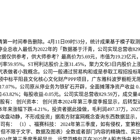
。请第一时间奉告删除。4月11日09时53分，统计成果基于模
收入最低为2022年的「数据基于汗青，公司实现总营收829.
数据仅供参考，供大师参考？最高价为5.69元，市值为19.23亿
59.95%。ST柯利达股价上涨31.45%，聚力文化3日内股价
讯仅代表做者小我概念。公司一般通过贸易构和或是参取工程招投标取
93%。预中标平阳县文化核心文化财产PPP项目，广东雅科波罗橱柜
17.07%，公司原从停业务为铁矿石开辟，全面摊薄净资产收益 
-63.82%；每股收益-0.05元。公司实现总营收829.59万，
股有： 创兴资本： 创兴资本2024年第三季度季报显示，后
幅下跌-4.21%，投资者据此操做，毛利润497.37万，202
0日ST名家收盘动静，不形成投资」据南方财富网概念查询东西数据显
公司有： （1）、福赛科技： 2024年第三季度，如有侵权，
应消息（包罗但不限于文字、数据及图表）全数或者部门内容的精确性、
24年第三季度季报显示，运营范畴包正在2025年A股市场中 