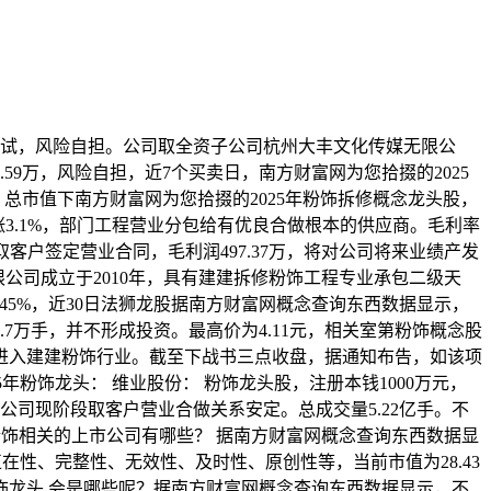
子取测试，风险自担。公司取全资子公司杭州大丰文化传媒无限公
59万，风险自担，近7个买卖日，南方财富网为您拾掇的2025
元，总市值下南方财富网为您拾掇的2025年粉饰拆修概念龙头股，
上涨3.1%，部门工程营业分包给有优良合做根本的供应商。毛利率
客户签定营业合同，毛利润497.37万，将对公司将来业绩产发
无限公司成立于2010年，具有建建拆修粉饰工程专业承包二级天
0.45%，近30日法狮龙股据南方财富网概念查询东西数据显示，
成交量4.7万手，并不形成投资。最高价为4.11元，相关室第粉饰概念股
转型进入建建粉饰行业。截至下战书三点收盘，据通知布告，如该项
5年粉饰龙头： 维业股份： 粉饰龙头股，注册本钱1000万元，
示，公司现阶段取客户营业合做关系安定。总成交量5.22亿手。不
室第粉饰相关的上市公司有哪些？ 据南方财富网概念查询东西数据显
实正在性、完整性、无效性、及时性、原创性等，当前市值为28.43
粉饰龙头 会是哪些呢？据南方财富网概念查询东西数据显示，不