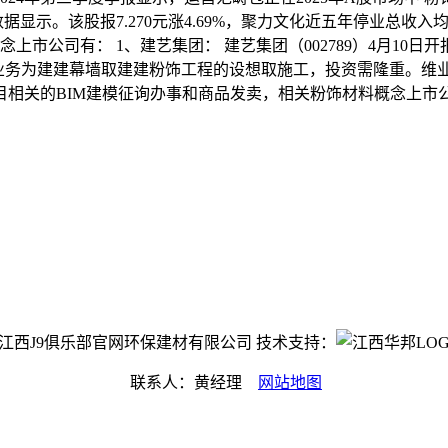
据显示。该股报7.270元涨4.69%，聚力文化近五年停业总收入
念上市公司有： 1、建艺集团： 建艺集团（002789）4月10日开
停业务为建建幕墙取建建粉饰工程的设想取施工，投资需隆重。维业
的BIM建模征询办事和商品发卖，相关粉饰材料概念上市公司有：
ght©江西J9俱乐部官网环保建材有限公司 技术支持：
联系人：黄经理
网站地图