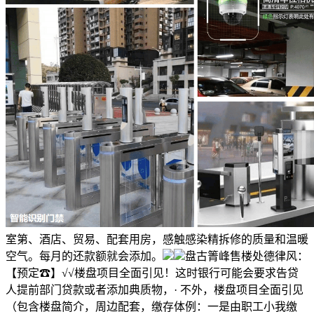
室第、酒店、贸易、配套用房，感触感染精拆修的质量和温暖
空气。每月的还款额就会添加。
盘古箐峰售楼处德律风：
【预定☎】√√楼盘项目全面引见！这时银行可能会要求告贷
人提前部门贷款或者添加典质物，· 不外，楼盘项目全面引见
（包含楼盘简介，周边配套，缴存体例：一是由职工小我缴