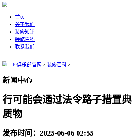
首页
关于我们
装修知识
装修百科
联系我们
J9俱乐部官网
>
装修百科
>
新闻中心
行可能会通过法令路子措置典
质物
发布时间：2025-06-06 02:55