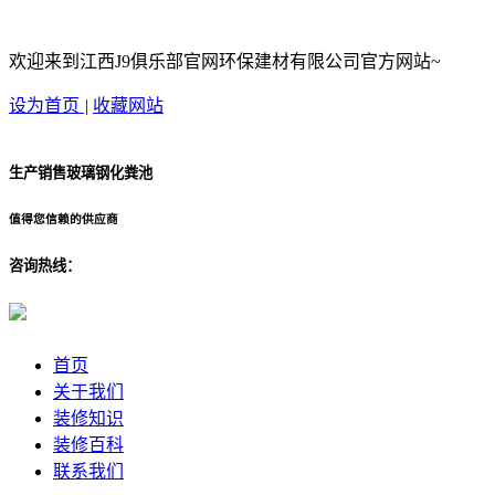
欢迎来到江西J9俱乐部官网环保建材有限公司官方网站~
设为首页
|
收藏网站
生产销售玻璃钢化粪池
值得您信赖的供应商
咨询热线：
首页
关于我们
装修知识
装修百科
联系我们