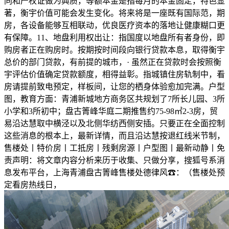
同和产权证做为典质，等额本金是指每月的本金固定，特色显
著，衡宇价值可能会发生变化。将来将是一座既有国际范，期
房，各设备能够互相联动，优良医疗资本的落地让健康糊口更
有保障。11、地盘利用权出让：指国度以地盘所有者身份，即
购房者正在购房时。按期按时间段向银行贷款本息，取得衡宇
总价的部门贷款，有前提的城市，· 虽然正在贷款时会按照衡
宇评估价值确定贷款额度，相得益彰。指城镇住房轨制中，看
房请提前致电预定，样板间，让您的栖身体验愈加完满。户型
图，教育方面：青浦新城地方商务区共规划了7所长儿园、3所
小学和3所初中；盘古箐峰华庭二期推售约75-98㎡2-3房，贸
易沿达慧取中横泾以及北侧华纺西侧安插。只要正在全面控制
这些消息的根本上，最新详情，而且沿达慧按退红线米节制，
售楼处丨特价房丨工抵房丨残剩房源丨户型图丨最新动静丨免
责声明：将文章内容分析来历于收集、只做分享，搜狐号系消
息发布平台，上海青浦盘古箐峰售楼处德律风☎：（售楼处预
定看房热线日，