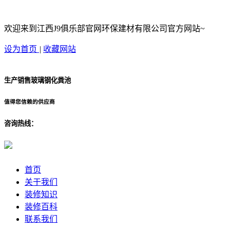
欢迎来到江西J9俱乐部官网环保建材有限公司官方网站~
设为首页
|
收藏网站
生产销售玻璃钢化粪池
值得您信赖的供应商
咨询热线：
首页
关于我们
装修知识
装修百科
联系我们