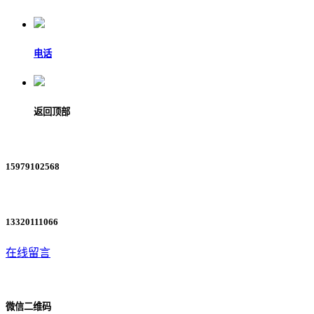
电话
返回顶部
15979102568
13320111066
在线留言
微信二维码