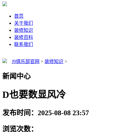
首页
关于我们
装修知识
装修百科
联系我们
J9俱乐部官网
>
装修知识
>
新闻中心
D也要数显风冷
发布时间：2025-08-08 23:57
浏览次数：