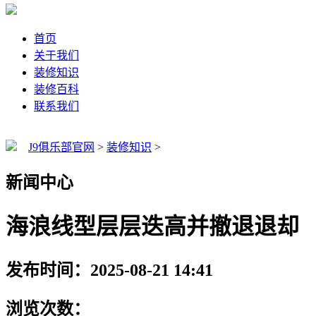
首页
关于我们
装修知识
装修百科
联系我们
J9俱乐部官网
>
装修知识
>
新闻中心
海浪线型层层迭高并撤退退却
发布时间：2025-08-21 14:41
浏览次数：