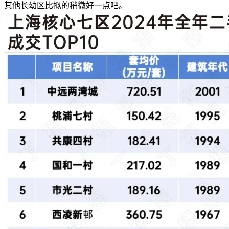
其他长幼区比拟的稍微好一点吧。