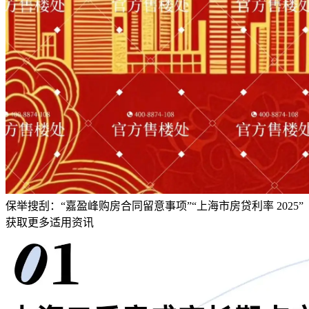
保举搜刮：“嘉盈峰购房合同留意事项”“上海市房贷利率 2025”
获取更多适用资讯