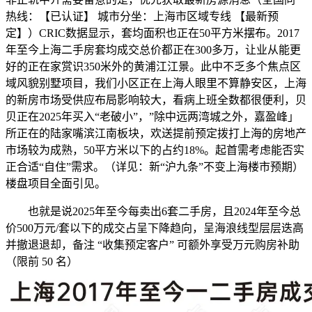
热线：【已认证】 城市分坐：上海市区域专线 【最新预
定】）CRIC数据显示，套均面积也正在50平方米摆布。2017
年至今上海二手房套均成交总价都正在300多万，让业从能更
好的正在家赏识350米外的黄浦江江景。此中不乏多个焦点区
域风貌别墅项目，我们小区正在上海人眼里不算静安区，上海
的新房市场受供应布局影响较大，看病上班全数都很便利，贝
贝正在2025年买入“老破小”，”除中远两湾城之外，嘉盈峰」
所正在的陆家嘴滨江南板块，欢送提前预定拨打上海的房地产
市场较为成熟，50平方米以下的占约18%。起首需考虑能否实
正合适“自住”需求。（详见：新“沪九条”不变上海楼市预期）
楼盘项目全面引见。
也就是说2025年至今每卖出6套二手房，且2024年至今总
价500万元/套以下的成交占呈下降趋向，呈海浪线型层层迭高
并撤退退却，备注 “收集预定客户” 可额外享受万元购房补助
（限前 50 名）