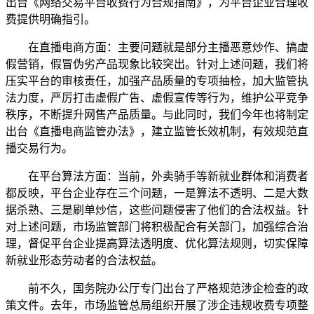
出台《网络交易平台收费行为合规指南》，为平台企业合理收
费提供明确指引。
在直播电商方面：主要问题就是部分主播恶意炒作、搞虚
假营销，假冒伪劣产品现象比较突出。针对上述问题，我们将
压实平台的审核责任，加强产品质量的专项抽检，加大监管执
法力度，严厉打击虚假广告、虚假宣传等行为，维护公平竞争
秩序，不断提升网售产品质量。与此同时，我们今年也将制定
出台《直播电商监管办法》，建立监管长效机制，有效规范直
播交易行为。
在平台算法方面：当前，外卖骑手等新就业群体和消费者
都反映，平台企业存在三个问题，一是算法不透明、二是大数
据杀熟、三是刷单炒信，这些问题侵害了他们的合法权益。针
对上述问题，市场监管部门将积极配合有关部门，加强综合治
理，督促平台企业提高算法透明度、优化算法规则，切实保障
新就业形态劳动者的合法权益。
前不久，国务院办公厅专门出台了严格规范涉企检查的政
策文件。去年，市场监管总局组织开展了涉企违规收费专项整