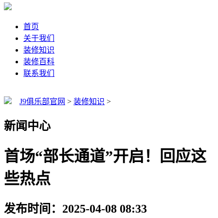
首页
关于我们
装修知识
装修百科
联系我们
J9俱乐部官网
>
装修知识
>
新闻中心
首场“部长通道”开启！回应这
些热点
发布时间：2025-04-08 08:33