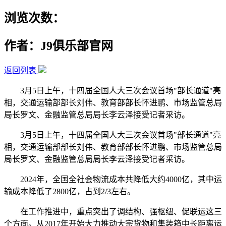
浏览次数：
作者：J9俱乐部官网
返回列表
3月5日上午，十四届全国人大三次会议首场"部长通道"亮
相，交通运输部部长刘伟、教育部部长怀进鹏、市场监管总局
局长罗文、金融监管总局局长李云泽接受记者采访。
3月5日上午，十四届全国人大三次会议首场"部长通道"亮
相，交通运输部部长刘伟、教育部部长怀进鹏、市场监管总局
局长罗文、金融监管总局局长李云泽接受记者采访。
2024年，全国全社会物流成本共降低大约4000亿，其中运
输成本降低了2800亿，占到2/3左右。
在工作推进中，重点突出了调结构、强枢纽、促联运这三
个方面。从2017年开始大力推动大宗货物和集装箱中长距离运