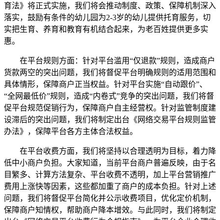
育法》将正式实施，我们将会推动制度、政策、保障机制深入
落实，鼓励有条件的幼儿园为2-3岁的幼儿提供托育服务，切
实把生育、养育和教育有机结合起来，为老百姓提供更多实
惠。
在平台规则方面：针对平台滥用“仅退款”规则，造成商户
货款两空的突出问题，我们将督促平台明确规则的适用范围和
具体情形，保障商户正当权益。针对平台实施“自动跟价”、
“全网最低价”规则，造成“内卷式”竞争的突出问题，我们将督
促平台规范促销行为，保障商户自主经营权。针对监管制度建
设滞后的突出问题，我们将制定出台《网络交易平台规则监管
办法》，保障平台各方主体合法权益。
在平台收费方面，我们将坚持以合理透明为目标，着力降
低中小商户负担。大家知道，当前平台商户普遍反映，由于名
目繁多、计算方法复杂、平台收费不透明，加上平台营销推广
费用上涨快等因素，这些都加重了商户的成本负担。针对上述
问题，我们将督促平台简化并公示收费项目，优化定价机制，
保障商户知情权，帮助商户降本增效。与此同时，我们将制定