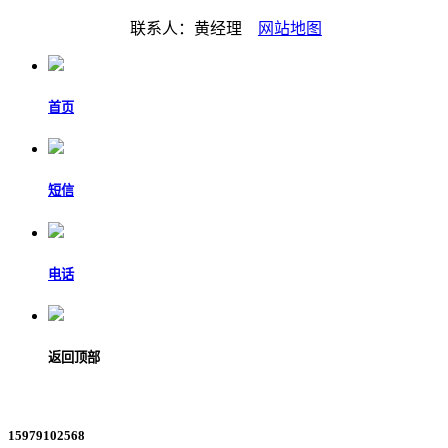
联系人：黄经理
网站地图
首页
短信
电话
返回顶部
15979102568