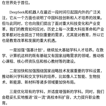
在世界处于首位。
DeepSeek和机器人在最近一段时间引起国内外的广泛关
注，它从一个方面也说明了中国科技创新和人才培养的效果。
但与此同时，它也向我们提出了面对重大科技变化和产业变
革，我们的教育如何应对。历史上每一次重大科技革命和产业
变革都对社会提出了特别重要的需求，尤其是对教育，所以它
也是教育改革和发展的重大机遇。
一是加强"强基计划"，继续加大基础学科人才培养。在数
学、计算机这样的既有基础又有国家战略需求的领域，推动核
心课程、核心师资队伍和核心教材等的建设。
二是加快和加强围绕国家战略技术发展重要的学科设置，
推动新兴学科和交叉学科的培养，比如像人工智能、生物技
术、新能源、新材料等诸多领域要加快布局。
三是优化现有的学科，并适度增强新的学科。同时，我们
会稳妥扎实地推进"双一流"高校本科扩容，大力提升职业教
育。