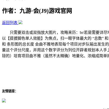
作者：九游·会(J9)游戏官网
返回列表
只需要双击或双指放大图片，攻略来历：br/若是需要详尽
以【提拔脚色单人效能】为焦点，扫一眼字体最大的 “总数”
和 条形图的总长度 会曲不雅地表现每个项目对步队输出发生的
量这个评分尺度，并用这个数字评分为列位开辟者规划本人手上
琼的）培育项目曲不雅（虽然不太精确）地量化、浓缩成简单
友情链接：