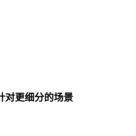
地针对更细分的场景