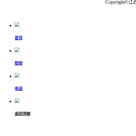
Copyrigh
首页
短信
电话
返回顶部