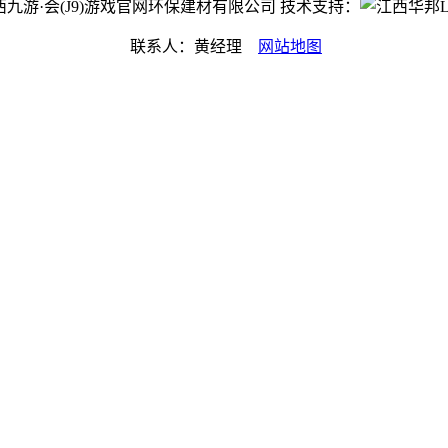
t©江西九游·会(J9)游戏官网环保建材有限公司 技术支持：
联系人：黄经理
网站地图