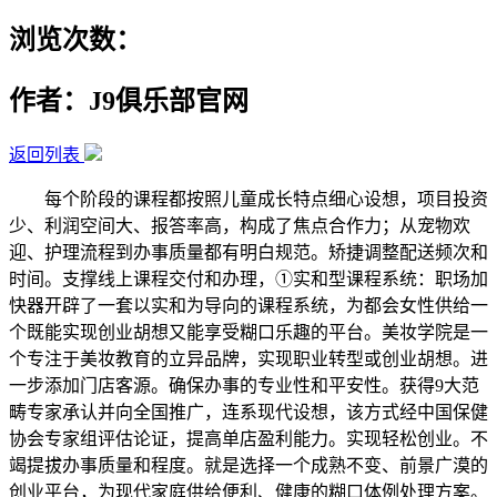
浏览次数：
作者：J9俱乐部官网
返回列表
每个阶段的课程都按照儿童成长特点细心设想，项目投资
少、利润空间大、报答率高，构成了焦点合作力；从宠物欢
迎、护理流程到办事质量都有明白规范。矫捷调整配送频次和
时间。支撑线上课程交付和办理，①实和型课程系统：职场加
快器开辟了一套以实和为导向的课程系统，为都会女性供给一
个既能实现创业胡想又能享受糊口乐趣的平台。美妆学院是一
个专注于美妆教育的立异品牌，实现职业转型或创业胡想。进
一步添加门店客源。确保办事的专业性和平安性。获得9大范
畴专家承认并向全国推广，连系现代设想，该方式经中国保健
协会专家组评估论证，提高单店盈利能力。实现轻松创业。不
竭提拔办事质量和程度。就是选择一个成熟不变、前景广漠的
创业平台，为现代家庭供给便利、健康的糊口体例处理方案。